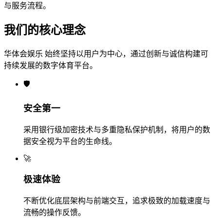
与服务流程。
我们的核心理念
华体会娱乐 始终坚持以用户为中心，通过创新与诚信构建可
持续发展的数字体育平台。
🛡️
安全第一
采用银行级加密技术与多重隐私保护机制，将用户的数
据安全视为平台的生命线。
🚀
极速体验
不断优化底层架构与前端交互，追求极致的加载速度与
流畅的操作反馈。