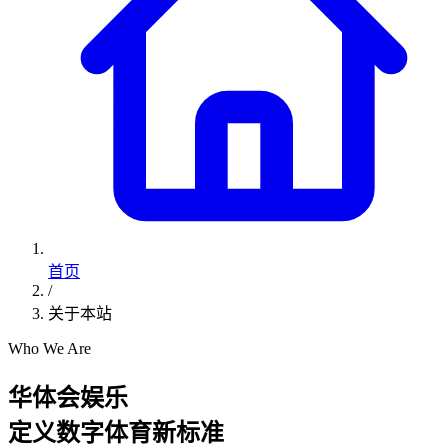
首页
/
关于本站
Who We Are
华体会娱乐
定义数字体育新标准