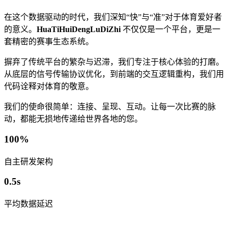
在这个数据驱动的时代，我们深知“快”与“准”对于体育爱好者
的意义。
HuaTiHuiDengLuDiZhi
不仅仅是一个平台，更是一
套精密的赛事生态系统。
摒弃了传统平台的繁杂与迟滞，我们专注于核心体验的打磨。
从底层的信号传输协议优化，到前端的交互逻辑重构，我们用
代码诠释对体育的敬意。
我们的使命很简单：连接、呈现、互动。让每一次比赛的脉
动，都能无损地传递给世界各地的您。
100%
自主研发架构
0.5s
平均数据延迟