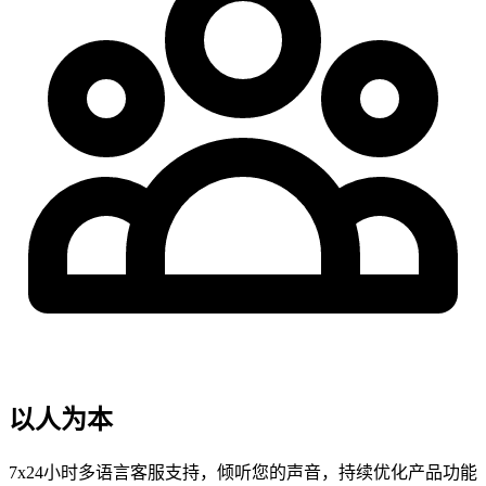
以人为本
7x24小时多语言客服支持，倾听您的声音，持续优化产品功能