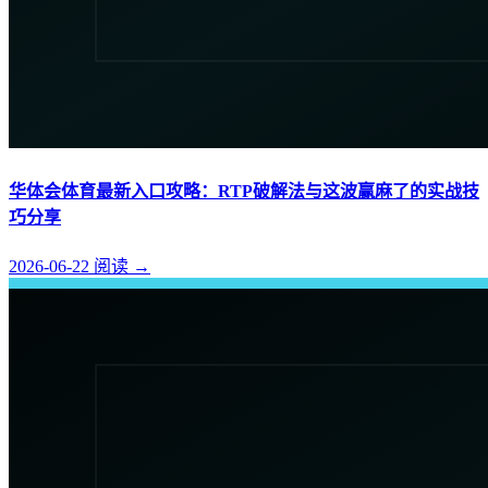
华体会体育最新入口攻略：RTP破解法与这波赢麻了的实战技
巧分享
2026-06-22
阅读
→