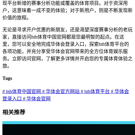
现平台新增的赛事分析功能或覆盖的体育项目。对于资深用
户，这意味着一成不变的体验；对于新用户，则是不断发现新
价值的旅程。
无论是寻求开户优惠的新朋友，还是渴望深度赛事分析的老玩
家，直接访问hth体育中国官网都是您最明智的起点。在这
里，您可以安全地完成华体会登录入口，探索hth体育平台的
各项功能，并充分享受华体会官网带来的全方位体育娱乐服
务。立即访问官网，了解更多详情并开启您的专属体育体验之
旅。
Tags
# hth体育中国官网
# 华体会官方网站
# hth体育平台
# 华体会
登录入口
# 华体会官网
相关推荐