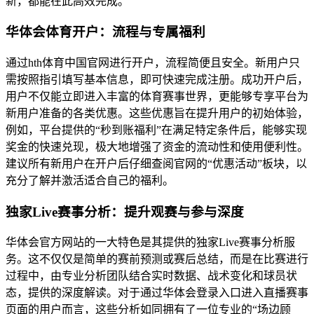
新，都能在此高效完成。
华体会体育开户：流程与专属福利
通过hth体育中国官网进行开户，流程简便且安全。新用户只
需按照指引填写基本信息，即可快速完成注册。成功开户后，
用户不仅能立即进入丰富的体育赛事世界，更能够专享平台为
新用户准备的各类优惠。这些优惠旨在提升用户的初始体验，
例如，平台提供的“秒到账福利”在满足特定条件后，能够实现
奖金的快速兑现，极大地增强了资金的流动性和使用便利性。
建议所有新用户在开户后仔细查阅官网的“优惠活动”板块，以
充分了解并激活适合自己的福利。
独家Live赛事分析：提升观赛与参与深度
华体会官方网站的一大特色是其提供的独家Live赛事分析服
务。这不仅仅是简单的赛前预测或赛后总结，而是在比赛进行
过程中，由专业分析团队结合实时数据、战术变化和球员状
态，提供的深度解读。对于通过华体会登录入口进入直播赛事
页面的用户而言，这些分析如同拥有了一位专业的“场边顾