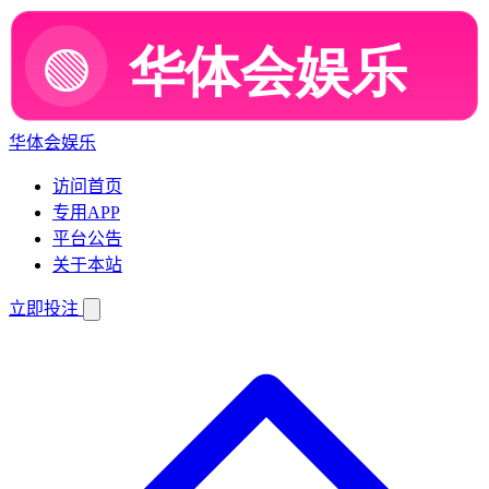
华体会娱乐
访问首页
专用APP
平台公告
关于本站
立即投注