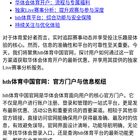
华体会体育开户：流程与专属福利
独家Live赛事分析：提升观赛与参与深度
hth体育平台：综合功能与安全保障
持续关注与优化体验
对于体育爱好者而言，实时追踪赛事动态并享受投注乐趣是体
验的核心。然而，信息的准确性和平台的可靠性至关重要。今
天，我们将聚焦hth体育中国官网，探讨用户如何通过这一官
方渠道获取华体会体育开户的最新优惠，并享用其提供的独家
Live赛事分析服务。
hth体育中国官网：官方门户与信息枢纽
hth体育中国官网是华体会体育面向用户的核心官方门户。它
不仅是用户进行账户注册、登录和管理的一站式平台，更是发
布最新优惠、活动公告和重要资讯的首要渠道。相较于其他非
官方链接，直接访问官网能确保用户获得最准确、最及时的信
息，有效避免误导。官网界面设计清晰，功能导航明确，无论
是寻找华体会登录入口，还是查询hth体育平台的最新功能更